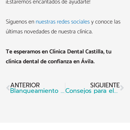
¡Estaremos encantados de ayudarte!
Síguenos en
nuestras redes sociales
y conoce las
últimas novedades de nuestra clínica.
Te esperamos en Clínica Dental Castilla, tu
clínica dental de confianza en Ávila.
Ant
Si
ANTERIOR
SIGUIENTE
Blanqueamiento dental: qué es, tipos y resultados
Consejos para elegir el diseño de sonrisa adecuado a ti