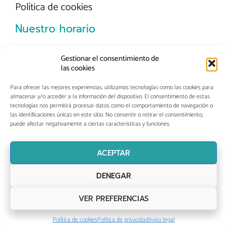
Política de cookies
Nuestro horario
De Lunes a Jueves
Gestionar el consentimiento de
de 10:00 a 20:00
las cookies
Para ofrecer las mejores experiencias, utilizamos tecnologías como las cookies para
Viernes
almacenar y/o acceder a la información del dispositivo. El consentimiento de estas
de 10:00 a 14:00
tecnologías nos permitirá procesar datos como el comportamiento de navegación o
las identificaciones únicas en este sitio. No consentir o retirar el consentimiento,
puede afectar negativamente a ciertas características y funciones.
ACEPTAR
DENEGAR
© 2022 Clínica Dental Castilla | CIF: B19369685 | Nº RS:
05-C251-0119 | Todos los derechos reservados |
Diseño
VER PREFERENCIAS
Web:
Global.es
Política de cookies
Política de privacidad
Aviso legal