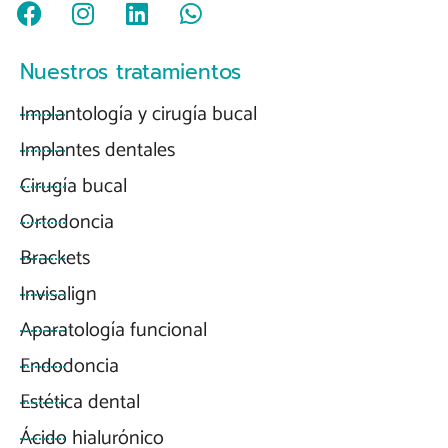
F
I
L
W
a
n
i
h
c
s
n
a
Nuestros tratamientos
e
t
k
t
b
a
e
s
Implantología y cirugía bucal
o
g
d
a
Implantes dentales
o
r
i
p
k
a
n
p
Cirugía bucal
m
Ortodoncia
Brackets
Invisalign
Aparatología funcional
Endodoncia
Estética dental
Ácido hialurónico