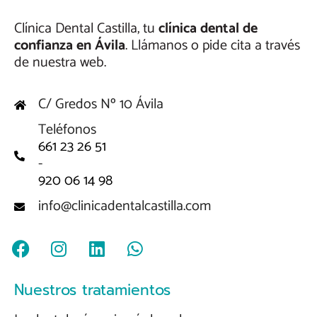
Clínica Dental Castilla, tu
clínica dental de
confianza en Ávila
. Llámanos o pide cita a través
de nuestra web.
C/ Gredos Nº 10 Ávila
Teléfonos
661 23 26 51
-
920 06 14 98
info@clinicadentalcastilla.com
F
I
L
W
a
n
i
h
c
s
n
a
Nuestros tratamientos
e
t
k
t