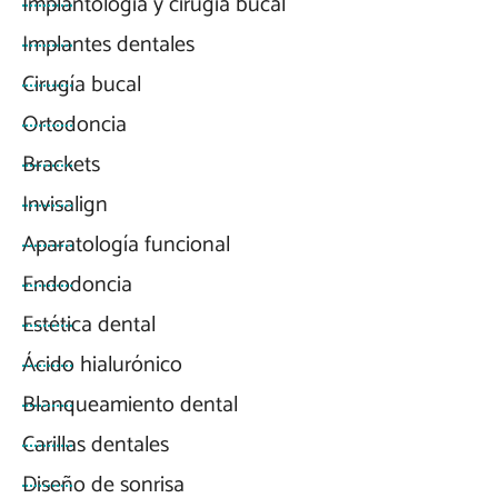
b
a
e
s
Implantología y cirugía bucal
o
g
d
a
Implantes dentales
o
r
i
p
k
a
n
p
Cirugía bucal
m
Ortodoncia
Brackets
Invisalign
Aparatología funcional
Endodoncia
Estética dental
Ácido hialurónico
Blanqueamiento dental
Carillas dentales
Diseño de sonrisa